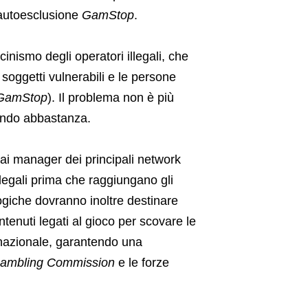
i autoesclusione
GamStop
.
inismo degli operatori illegali, che
 soggetti vulnerabili e le persone
GamStop
). Il problema non è più
cendo abbastanza.
ai manager dei principali network
illegali prima che raggiungano gli
ogiche dovranno inoltre destinare
tenuti legati al gioco per scovare le
a nazionale, garantendo una
ambling Commission
e le forze