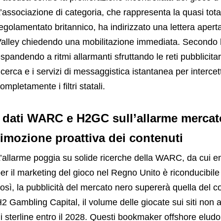
’associazione di categoria, che rappresenta la quasi totali
egolamentato britannico, ha indirizzato una lettera aperta
alley chiedendo una mobilitazione immediata. Secondo l’
spandendo a ritmi allarmanti sfruttando le reti pubblicitarie 
icerca e i servizi di messaggistica istantanea per interce
ompletamente i filtri statali.
I dati WARC e H2GC sull’allarme mercato
rimozione proattiva dei contenuti
’allarme poggia su solide ricerche della WARC, da cui e
er il marketing del gioco nel Regno Unito è riconducibile
osì, la pubblicità del mercato nero supererà quella del 
2 Gambling Capital, il volume delle giocate sui siti non a
i sterline entro il 2028. Questi bookmaker offshore elud