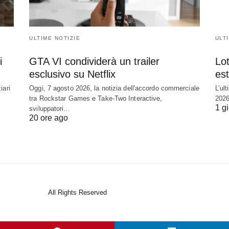
ULTIME NOTIZIE
ULT
i
GTA VI condividerà un trailer
Lot
esclusivo su Netflix
est
iari
Oggi, 7 agosto 2026, la notizia dell'accordo commerciale
L’ul
tra Rockstar Games e Take-Two Interactive,
2026
1 g
sviluppatori…
20 ore ago
All Rights Reserved
View Non-AMP Version