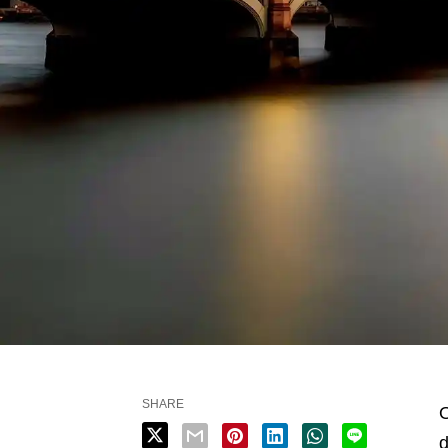
SHARE
O
d