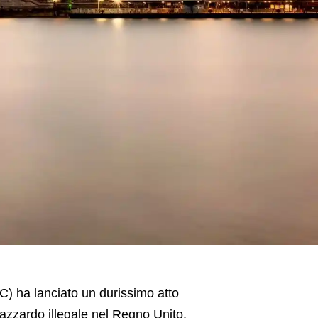
) ha lanciato un durissimo atto
’azzardo illegale nel Regno Unito.