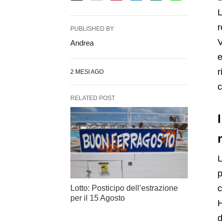
L
r
PUBLISHED BY
V
Andrea
e
r
2 MESI AGO
c
RELATED POST
L
p
c
Lotto: Posticipo dell’estrazione
per il 15 Agosto
H
d