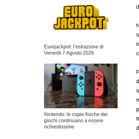
d
N
s
i
Eurojackpot: l’estrazione di
Venerdi 7 Agosto 2026
c
P
d
s
m
p
Nintendo: le copie fisiche dei
t
giochi continuano a essere
richiestissime
d