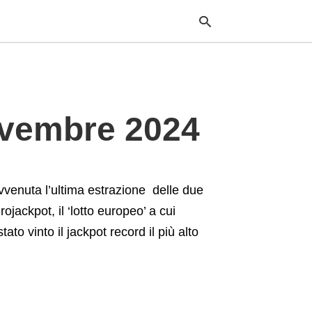
Typ
ovembre 2024
your
sea
que
and
hit
ente
vvenuta l’ultima estrazione delle due
ojackpot, il ‘lotto europeo’ a cui
tato vinto il jackpot record il più alto