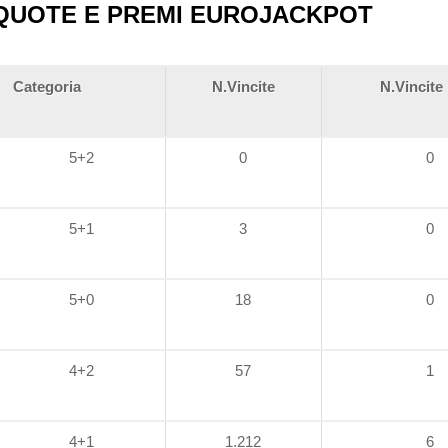
QUOTE E PREMI EUROJACKPOT
Categoria
N.Vincite
N.Vincite 
5+2
0
0
5+1
3
0
5+0
18
0
4+2
57
1
4+1
1.212
6