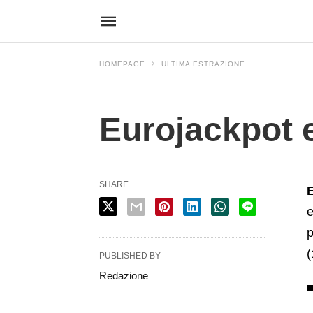
HOMEPAGE
ULTIMA ESTRAZIONE
Ultima Estrazione
Eurojackpot 
SHARE
E
e
p
(
PUBLISHED BY
Redazione