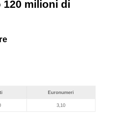
o
120 milioni
di
re
ti
Euronumeri
0
3,10