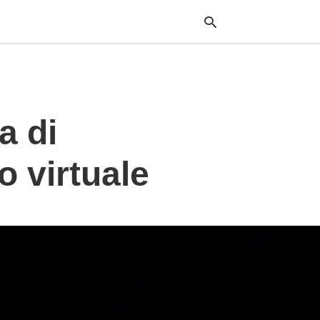
Typ
a di
your
sea
que
and
o virtuale
hit
ente