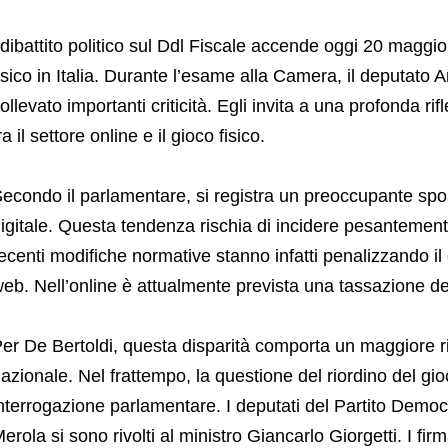
 dibattito politico sul Ddl Fiscale accende oggi 20 maggio 2
isico in Italia. Durante l’esame alla Camera, il deputato
ollevato importanti criticità. Egli invita a una profonda ri
ra il settore online e il gioco fisico.
econdo il parlamentare, si registra un preoccupante spos
igitale. Questa tendenza rischia di incidere pesantemente
ecenti modifiche normative stanno infatti penalizzando il 
eb. Nell’online è attualmente prevista una tassazione 
er De Bertoldi, questa disparità comporta un maggiore risc
azionale. Nel frattempo, la questione del riordino del gio
nterrogazione parlamentare. I deputati del Partito Democ
erola si sono rivolti al ministro Giancarlo Giorgetti. I fir