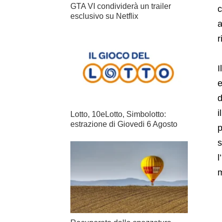
GTA VI condividerà un trailer
c
esclusivo su Netflix
a
r
I
e
d
i
Lotto, 10eLotto, Simbolotto:
estrazione di Giovedi 6 Agosto
p
s
l
m