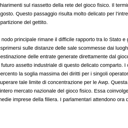
hiarimenti sul riassetto della rete del gioco fisico. Il ter
gosto. Questo passaggio risulta molto delicato per l’intrecc
ipartizione del gettito.
l nodo principale rimane il difficile rapporto tra lo Stato e 
sprimersi sulle distanze delle sale scommesse dai luoghi se
estinazione delle entrate generate direttamente dal gioco 
l futuro assetto industriale di questo delicato comparto. I 
ercento la soglia massima dei diritti per i singoli opera
uperare tale limite di concentrazione per le Awp. Quest
’intero mercato nazionale del gioco fisico. Essa coinvolg
edie imprese della filiera. I parlamentari attendono ora d