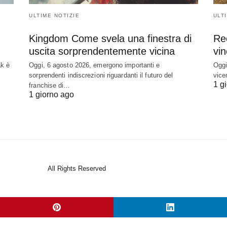
ULTIME NOTIZIE
ULT
Kingdom Come svela una finestra di
Rec
uscita sorprendentemente vicina
vin
ak è
Oggi, 6 agosto 2026, emergono importanti e
Oggi
sorprendenti indiscrezioni riguardanti il futuro del
vice
1 g
franchise di…
1 giorno ago
All Rights Reserved
View Non-AMP Version