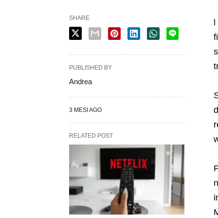
SHARE
l
f
s
t
PUBLISHED BY
Andrea
S
d
3 MESI AGO
r
RELATED POST
w
P
n
i
M