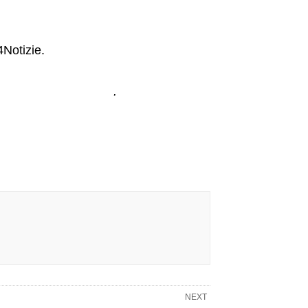
Notizie.
e Dogane e Monopoli
.
NEXT