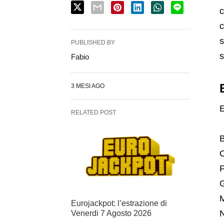
c
c
s
PUBLISHED BY
s
Fabio
3 MESI AGO
E
RELATED POST
B
C
F
G
M
Eurojackpot: l’estrazione di
N
Venerdi 7 Agosto 2026