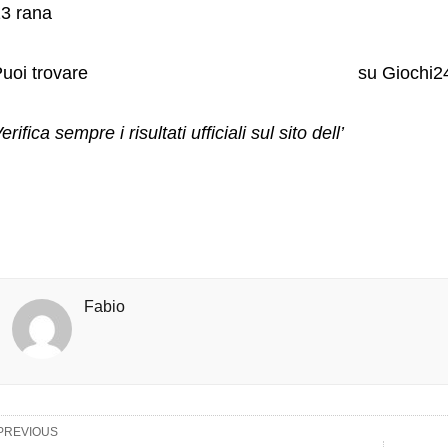
3 rana
uoi trovare
l’estrazione precedente del Lotto
su Giochi24
erifica sempre i risultati ufficiali sul sito dell’
Agenzia dell
Fabio
PREVIOUS