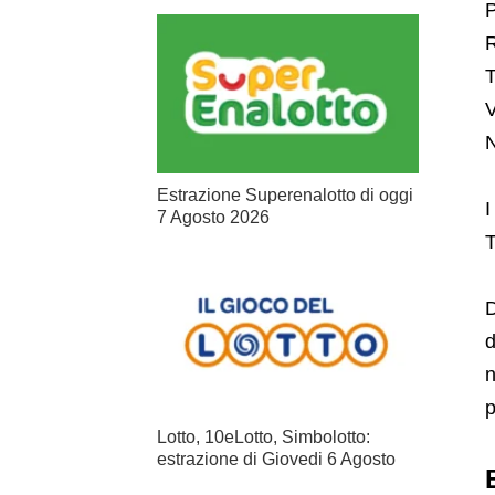
P
R
T
V
N
Estrazione Superenalotto di oggi
I
7 Agosto 2026
T
D
d
n
p
Lotto, 10eLotto, Simbolotto:
estrazione di Giovedi 6 Agosto