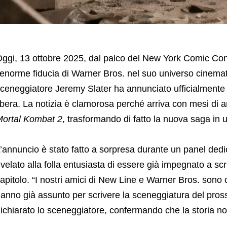
ggi, 13 ottobre 2025, dal palco del New York Comic Con 
’enorme fiducia di Warner Bros. nel suo universo cinema
ceneggiatore Jeremy Slater ha annunciato ufficialmente 
ibera. La notizia è clamorosa perché arriva con mesi di ant
ortal Kombat 2
, trasformando di fatto la nuova saga in u
’annuncio è stato fatto a sorpresa durante un panel ded
ivelato alla folla entusiasta di essere già impegnato a sc
apitolo. “I nostri amici di New Line e Warner Bros. sono c
anno già assunto per scrivere la sceneggiatura del pros
ichiarato lo sceneggiatore, confermando che la storia no