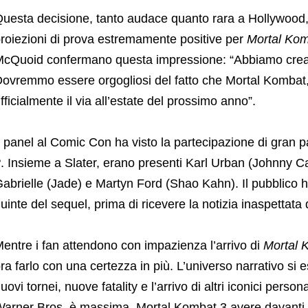
uesta decisione, tanto audace quanto rara a Hollywood, è
roiezioni di prova estremamente positive per
Mortal Kom
cQuoid confermano questa impressione: “Abbiamo creat
ovremmo essere orgogliosi del fatto che Mortal Kombat,
fficialmente il via all’estate del prossimo anno”.
l panel al Comic Con ha visto la partecipazione di gran p
2
. Insieme a Slater, erano presenti Karl Urban (Johnny Ca
abrielle (Jade) e Martyn Ford (Shao Kahn). Il pubblico ha
uinte del sequel, prima di ricevere la notizia inaspettata d
entre i fan attendono con impazienza l’arrivo di
Mortal 
ra farlo con una certezza in più. L’universo narrativo s
uovi tornei, nuove fatality e l’arrivo di altri iconici perso
arner Bros. è massima, Mortal Kombat 3 avere davanti a