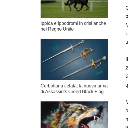
Q
p
Ippica e Ippodromi in crisi anche
M
nel Regno Unito
D
u
I
G
q
Cerbottana celata, la nuova arma
di Assassin’s Creed Black Flag
M
o
n
W