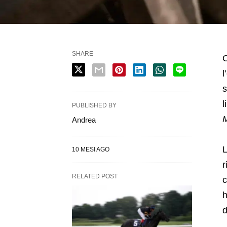
SHARE
O
l
s
l
PUBLISHED BY
M
Andrea
L
10 MESI AGO
r
RELATED POST
c
h
d