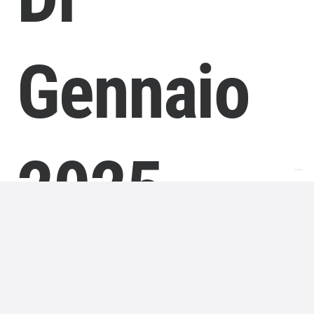
Gennaio
2025
L’edizione della Lotteria Italia 2024
è iniziata a
metà settembre
e si è concluderà il giorno dell’Epifania
nel gennaio 2025. In tale data avrà luogo la super
estrazione finale, che sorteggerà i premi di prima