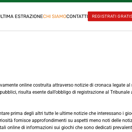
LTIMA ESTRAZIONE
CHI SIAMO
CONTATTI
REGISTRATI GRATI
vamente online costruita attraverso notizie di cronaca legate al 
bblici, risulta esente dall’obbligo di registrazione al Tribunale ai
e prima degli altri tutte le ultime notizie che interessano i gio
Curiosità fornisce approfondimenti su aspetti meno noti delle no
rtali online di informazioni sui giochi che sono dedicati prevalen