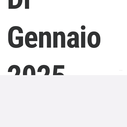
Gennaio
2025
L’edizione della Lotteria Italia 2024
è iniziata a
metà settembre
e si è concluderà il giorno dell’Epifania
nel gennaio 2025. In tale data avrà luogo la super
estrazione finale, che sorteggerà i premi di prima