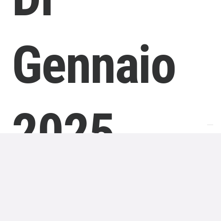
Gennaio
2025
L’edizione della Lotteria Italia 2024
è iniziata a
metà settembre
e si è concluderà il giorno dell’Epifania
nel gennaio 2025. In tale data avrà luogo la super
estrazione finale, che sorteggerà i premi di prima