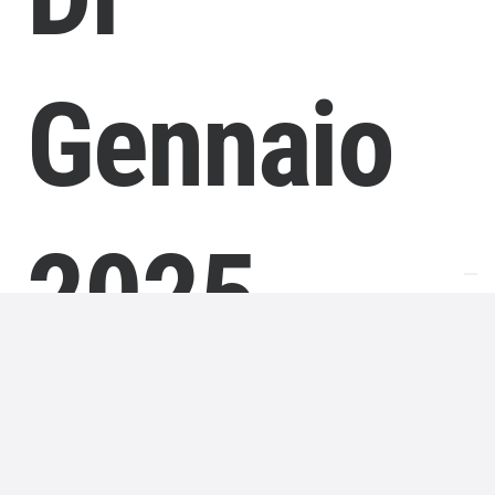
Gennaio
2025
L’edizione della Lotteria Italia 2024
è iniziata a
metà settembre
e si è concluderà il giorno dell’Epifania
nel gennaio 2025. In tale data avrà luogo la super
estrazione finale, che sorteggerà i premi di prima