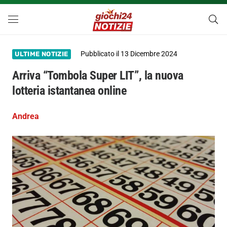
Pubblicato il
13 Dicembre 2024
ULTIME NOTIZIE
Arriva “Tombola Super LIT”, la nuova
lotteria istantanea online
Andrea