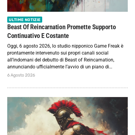
ULTIME NOTIZIE
Beast Of Reincarnation Promette Supporto
Continuativo E Costante
Oggi, 6 agosto 2026, lo studio nipponico Game Freak è
prontamente intervenuto sui propri canali social
all’indomani del debutto di Beast of Reincarnation,
annunciando ufficialmente l’avvio di un piano di…
6 Agosto 2026