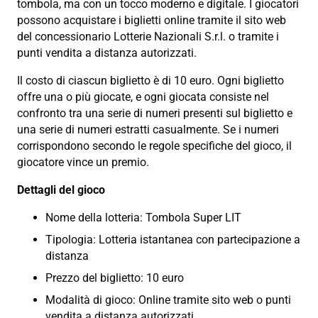
tombola, ma con un tocco moderno e digitale. I giocatori
possono acquistare i biglietti online tramite il sito web
del concessionario Lotterie Nazionali S.r.l. o tramite i
punti vendita a distanza autorizzati.
Il costo di ciascun biglietto è di 10 euro. Ogni biglietto
offre una o più giocate, e ogni giocata consiste nel
confronto tra una serie di numeri presenti sul biglietto e
una serie di numeri estratti casualmente. Se i numeri
corrispondono secondo le regole specifiche del gioco, il
giocatore vince un premio.
Dettagli del gioco
Nome della lotteria: Tombola Super LIT
Tipologia: Lotteria istantanea con partecipazione a
distanza
Prezzo del biglietto: 10 euro
Modalità di gioco: Online tramite sito web o punti
vendita a distanza autorizzati