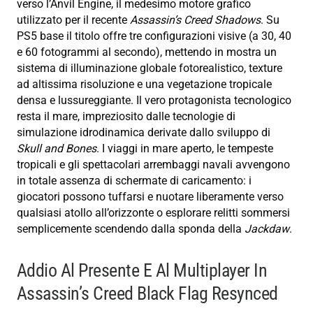
verso l’Anvil Engine, il medesimo motore grafico
utilizzato per il recente
Assassin’s Creed Shadows
. Su
PS5 base il titolo offre tre configurazioni visive (a 30, 40
e 60 fotogrammi al secondo), mettendo in mostra un
sistema di illuminazione globale fotorealistico, texture
ad altissima risoluzione e una vegetazione tropicale
densa e lussureggiante. Il vero protagonista tecnologico
resta il mare, impreziosito dalle tecnologie di
simulazione idrodinamica derivate dallo sviluppo di
Skull and Bones
. I viaggi in mare aperto, le tempeste
tropicali e gli spettacolari arrembaggi navali avvengono
in totale assenza di schermate di caricamento: i
giocatori possono tuffarsi e nuotare liberamente verso
qualsiasi atollo all’orizzonte o esplorare relitti sommersi
semplicemente scendendo dalla sponda della
Jackdaw
.
Addio Al Presente E Al Multiplayer In
Assassin’s Creed Black Flag Resynced