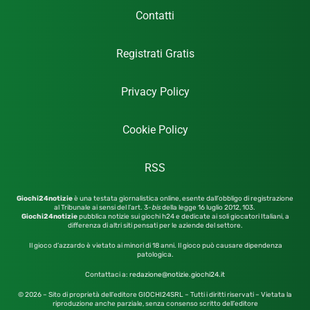
Contatti
Registrati Gratis
Privacy Policy
Cookie Policy
RSS
Giochi24notizie
è una testata giornalistica online, esente dall’obbligo di registrazione
al Tribunale ai sensi del l’art. 3-
bis
della legge 16 luglio 2012,
103.
Giochi24notizie
pubblica notizie sui giochi h24 e dedicate ai soli giocatori Italiani, a
differenza di altri siti pensati per le aziende del settore.
Il gioco d’azzardo è vietato ai minori di 18 anni. Il gioco può causare dipendenza
patologica.
Contattaci a:
redazione@notizie.giochi24.it
© 2026 – Sito di proprietà dell’editore GIOCHI24SRL – Tutti i diritti riservati – Vietata la
riproduzione anche parziale, senza consenso scritto dell’editore