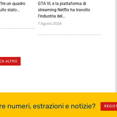
fre un quadro
GTA VI, e la piattaforma di
ullo stato…
streaming Netflix ha travolto
l’industria del…
7 Agosto 2026
CA ALTRO
re numeri, estrazioni e notizie?
REGIS