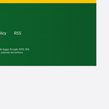
licy
RSS
la legge 16 luglio 2012,
103.
le aziende del settore.
he parziale, senza consenso scritto dell’editore