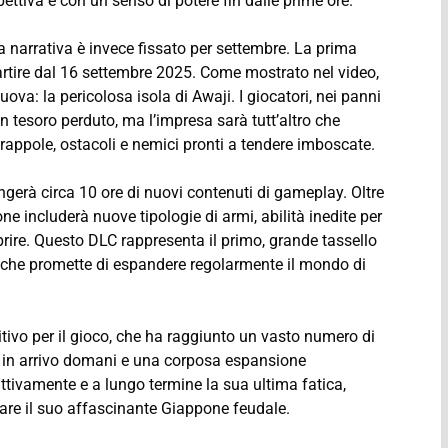
ettiva e con un senso di potere fin dalle prime ore.
 narrativa è invece fissato per settembre. La prima
artire dal 16 settembre 2025. Come mostrato nel video,
va: la pericolosa isola di Awaji. I giocatori, nei panni
 tesoro perduto, ma l’impresa sarà tutt’altro che
trappole, ostacoli e nemici pronti a tendere imboscate.
erà circa 10 ore di nuovi contenuti di gameplay. Oltre
ne includerà nuove tipologie di armi, abilità inedite per
prire. Questo DLC rappresenta il primo, grande tassello
, che promette di espandere regolarmente il mondo di
ivo per il gioco, che ha raggiunto un vasto numero di
s in arrivo domani e una corposa espansione
attivamente e a lungo termine la sua ultima fatica,
rare il suo affascinante Giappone feudale.