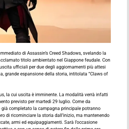
ro immediato di Assassin’s Creed Shadows, svelando la
o acclamato titolo ambientato nel Giappone feudale. Con
scita ufficiali per due degli aggiornamenti più attesi
, grande espansione della storia, intitolata “Claws of
s, la cui uscita è imminente. La modalità verrà infatti
ento previsto per martedì 29 luglio. Come da
nno già completato la campagna principale potranno
ro di ricominciare la storia dall’inizio, ma mantenendo
occate, armi ed equipaggiamenti. Sarà l’occasione