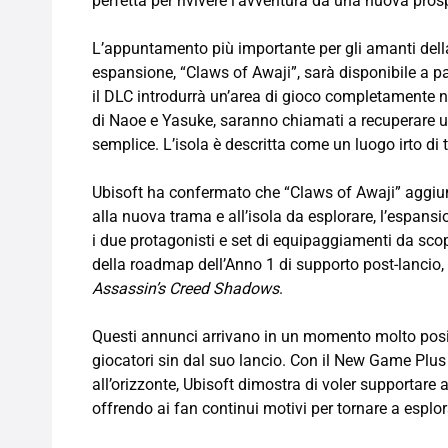
perfetta per rivivere l’avventura da una nuova prosp
L’appuntamento più importante per gli amanti della
espansione, “Claws of Awaji”, sarà disponibile a p
il DLC introdurrà un’area di gioco completamente nuo
di Naoe e Yasuke, saranno chiamati a recuperare un
semplice. L’isola è descritta come un luogo irto di 
Ubisoft ha confermato che “Claws of Awaji” aggiung
alla nuova trama e all’isola da esplorare, l’espansio
i due protagonisti e set di equipaggiamenti da sco
della roadmap dell’Anno 1 di supporto post-lancio
Assassin’s Creed Shadows
.
Questi annunci arrivano in un momento molto posit
giocatori sin dal suo lancio. Con il New Game Plu
all’orizzonte, Ubisoft dimostra di voler supportare 
offrendo ai fan continui motivi per tornare a esplo