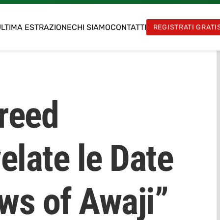
LTIMA ESTRAZIONE
CHI SIAMO
CONTATTI
REGISTRATI GRATI
Creed
late le Date
ws of Awaji”