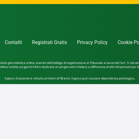
Contatti
Registrati Gratis
Privacy Policy
Cookie Po
tata giornalistica online, esente dall’obbligo di registrazione al Tribunale ai sensi del l’art. 3-
bis
del
blica notizie sui giochi h24 e dedicate ai soli giocatori Italiani, a differenza di altri siti pensati per 
Il gioco d’azzardo è vietato ai minori di 18 anni. Il gioco può causare dipendenza patologica.
Contattaci a:
redazione@notizie.giochi24.it
4SRL – Tutti i diritti riservati – Vietata la riproduzione anc
Giochi24 S.r.l. Unipersonale