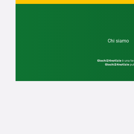
Chi siamo
Giochi24notizie
è una tes
Giochi24notizie
pub
© 2026 – Sito di proprietà dell’editore GIOCHI2