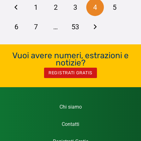
1
2
3
4
5
6
7
…
53
Vuoi avere numeri, estrazioni e
notizie?
REGISTRATI GRATIS
Chi siamo
Contatti