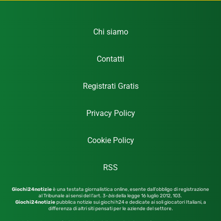
Chi siamo
Contatti
Registrati Gratis
Privacy Policy
Cookie Policy
RSS
Giochi24notizie
è una testata giornalistica online, esente dall’obbligo di registrazione
al Tribunale ai sensi del l’art. 3-
bis
della legge 16 luglio 2012,
103.
Giochi24notizie
pubblica notizie sui giochi h24 e dedicate ai soli giocatori Italiani, a
differenza di altri siti pensati per le aziende del settore.