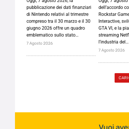
Oggi, 7 agosto 2026, la
Oggi, 7 agosto 
pubblicazione dei dati finanziari
dell’accordo c
di Nintendo relativi al trimestre
Rockstar Game
compreso tra il 30 marzo e il 30
Interactive, svi
giugno 2026 offre un quadro
GTA VI, e la pi
emblematico sullo stato…
streaming Netfl
l’industria del…
7 Agosto 2026
7 Agosto 2026
CARI
Vuoi ave