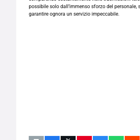
possibile solo dall’immenso sforzo del personale, s
garantire ognora un servizio impeccabile.