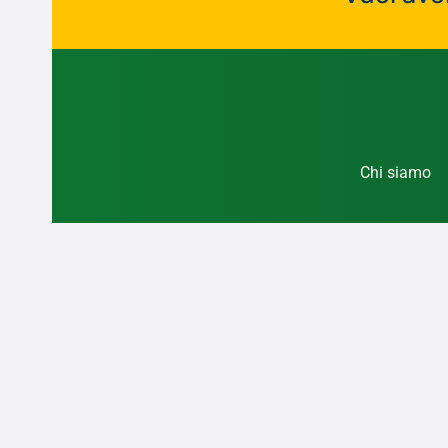
Chi siamo
Giochi24notizie
è una tes
Giochi24notizie
pub
© 2026 – Sito di proprietà dell’editore GIOCHI2