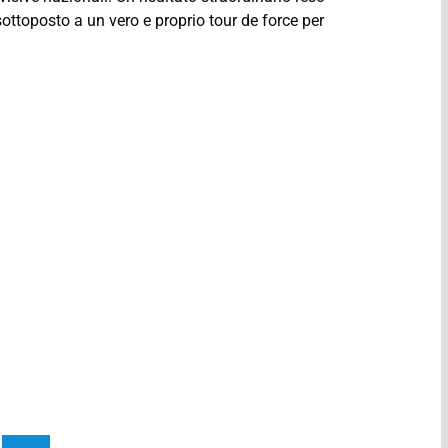
ottoposto a un vero e proprio tour de force per