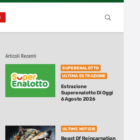
S
Articoli Recenti
SUPERENALOTTO
ULTIMA ESTRAZIONE
Estrazione
Superenalotto Di Oggi
6 Agosto 2026
ULTIME NOTIZIE
Beast Of Reincarnation