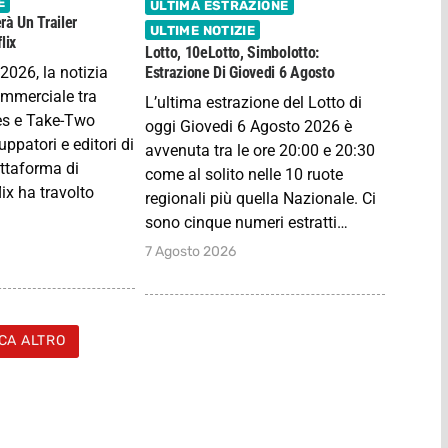
E
ULTIMA ESTRAZIONE
rà Un Trailer
ULTIME NOTIZIE
lix
Lotto, 10eLotto, Simbolotto:
2026, la notizia
Estrazione Di Giovedi 6 Agosto
ommerciale tra
L’ultima estrazione del Lotto di
s e Take-Two
oggi Giovedi 6 Agosto 2026 è
luppatori e editori di
avvenuta tra le ore 20:00 e 20:30
attaforma di
come al solito nelle 10 ruote
ix ha travolto
regionali più quella Nazionale. Ci
sono cinque numeri estratti…
7 Agosto 2026
CA ALTRO