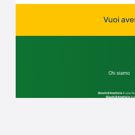
Vuoi ave
Chi siamo
Giochi24notizie
è una tes
Giochi24notizie
pub
© 2026 – Sito di proprietà dell’editore GIOCHI2