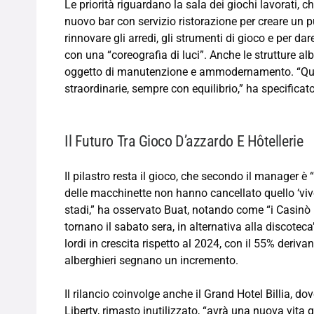
Le priorità riguardano la sala dei giochi lavorati, 
nuovo bar con servizio ristorazione per creare un pu
rinnovare gli arredi, gli strumenti di gioco e per da
con una “coreografia di luci”. Anche le strutture al
oggetto di manutenzione e ammodernamento. “Ques
straordinarie, sempre con equilibrio,” ha specificat
Il Futuro Tra Gioco D’azzardo E Hôtellerie
Il pilastro resta il gioco, che secondo il manager è 
delle macchinette non hanno cancellato quello ‘viv
stadi,” ha osservato Buat, notando come “i Casinò 
tornano il sabato sera, in alternativa alla discoteca
lordi in crescita rispetto al 2024, con il 55% derivant
alberghieri segnano un incremento.
Il rilancio coinvolge anche il Grand Hotel Billia, do
Liberty, rimasto inutilizzato, “avrà una nuova vita g