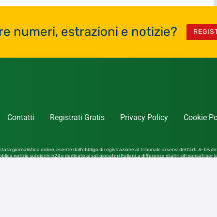
re numeri, estrazioni e notizie?
REGIS
Contatti
Registrati Gratis
Privacy Policy
Cookie Po
tata giornalistica online, esente dall’obbligo di registrazione al Tribunale ai sensi del l’art. 3-
bis
del
blica notizie sui giochi h24 e dedicate ai soli giocatori Italiani, a differenza di altri siti pensati per 
Il gioco d’azzardo è vietato ai minori di 18 anni. Il gioco può causare dipendenza patologica.
Contattaci a:
redazione@notizie.giochi24.it
4SRL – Tutti i diritti riservati – Vietata la riproduzione anc