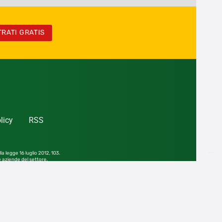
TRATI GRATIS
licy
RSS
la legge 16 luglio 2012,
103.
le aziende del settore.
he parziale, senza consenso scritto dell’editore