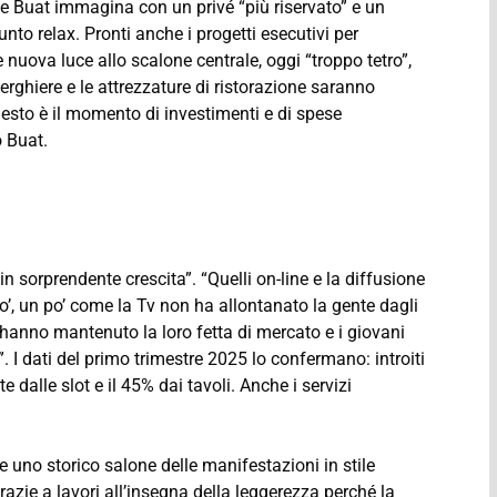
che Buat immagina con un privé “più riservato” e un
nto relax. Pronti anche i progetti esecutivi per
re nuova luce allo scalone centrale, oggi “troppo tetro”,
berghiere e le attrezzature di ristorazione saranno
to è il momento di investimenti e di spese
o Buat.
“in sorprendente crescita”. “Quelli on-line e la diffusione
o’, un po’ come la Tv non ha allontanato la gente dagli
hanno mantenuto la loro fetta di mercato e i giovani
”. I dati del primo trimestre 2025 lo confermano: introiti
e dalle slot e il 45% dai tavoli. Anche i servizi
ve uno storico salone delle manifestazioni in stile
razie a lavori all’insegna della leggerezza perché la