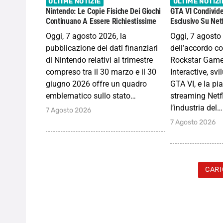
ULTIME NOTIZIE
ULTIME NOTIZI
Nintendo: Le Copie Fisiche Dei Giochi
GTA VI Condivide
Continuano A Essere Richiestissime
Esclusivo Su Netf
Oggi, 7 agosto 2026, la
Oggi, 7 agosto 
pubblicazione dei dati finanziari
dell’accordo c
di Nintendo relativi al trimestre
Rockstar Game
compreso tra il 30 marzo e il 30
Interactive, svi
giugno 2026 offre un quadro
GTA VI, e la pi
emblematico sullo stato…
streaming Netfl
l’industria del…
7 Agosto 2026
7 Agosto 2026
CARI