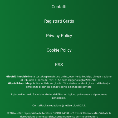
Contatti
Registrati Gratis
Privacy Policy
Cookie Policy
RSS
Giochi24notizie
è una testata giornalistica online, esente dall’obbligo di registrazione
al Tribunale ai sensi del l’art. 3-
bis
della legge 16 luglio 2012,
103.
Giochi24notizie
pubblica notizie sui giochi h24 e dedicate ai soli giocatori Italiani, a
differenza di altri siti pensati per le aziende del settore.
Il gioco d’azzardo è vietato ai minori di 18 anni. Il gioco può causare dipendenza
patologica.
Contattaci a:
redazione@notizie.giochi24.it
© 2026 – Sito di proprietà dell’editore GIOCHI24SRL – Tutti i diritti riservati – Vietata la
riproduzione anche parziale, senza consenso scritto dell’editore