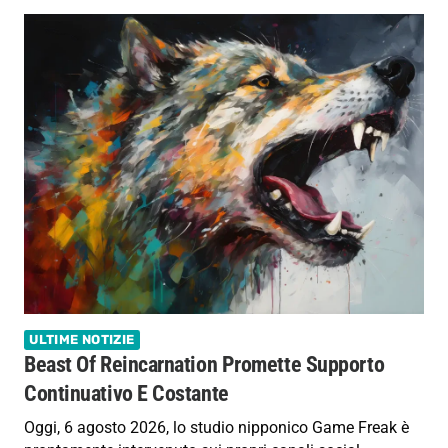
ULTIME NOTIZIE
Beast Of Reincarnation Promette Supporto
Continuativo E Costante
Oggi, 6 agosto 2026, lo studio nipponico Game Freak è