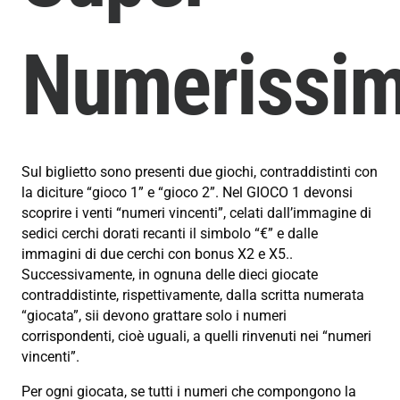
Numerissim
Sul biglietto sono presenti due giochi, contraddistinti con
la diciture “gioco 1” e “gioco 2”. Nel GIOCO 1 devonsi
scoprire i venti “numeri vincenti”, celati dall’immagine di
sedici cerchi dorati recanti il simbolo “€” e dalle
immagini di due cerchi con bonus X2 e X5..
Successivamente, in ognuna delle dieci giocate
contraddistinte, rispettivamente, dalla scritta numerata
“giocata”, sii devono grattare solo i numeri
corrispondenti, cioè uguali, a quelli rinvenuti nei “numeri
vincenti”.
Per ogni giocata, se tutti i numeri che compongono la