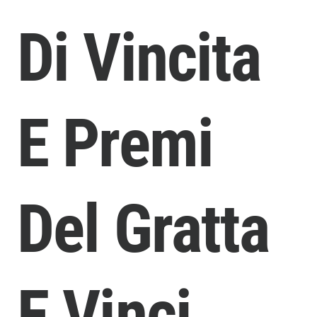
Di Vincita
E Premi
Del Gratta
E Vinci