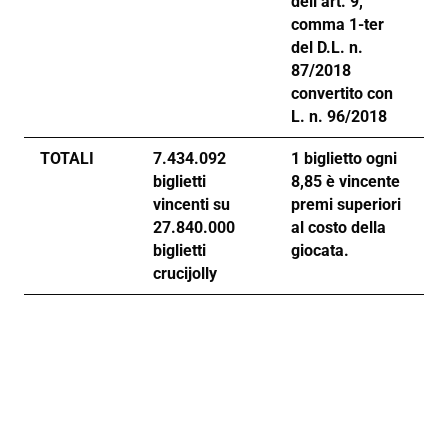
dell’art. 9,
comma 1-ter
del D.L. n.
87/2018
convertito con
L. n. 96/2018
TOTALI
7.434.092
1 biglietto ogni
biglietti
8,85 è vincente
vincenti su
premi superiori
27.840.000
al costo della
biglietti
giocata.
crucijolly