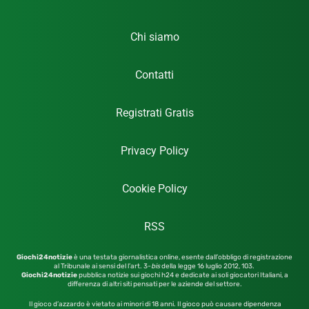
Chi siamo
Contatti
Registrati Gratis
Privacy Policy
Cookie Policy
RSS
Giochi24notizie
è una testata giornalistica online, esente dall’obbligo di registrazione
al Tribunale ai sensi del l’art. 3-
bis
della legge 16 luglio 2012,
103.
Giochi24notizie
pubblica notizie sui giochi h24 e dedicate ai soli giocatori Italiani, a
differenza di altri siti pensati per le aziende del settore.
Il gioco d’azzardo è vietato ai minori di 18 anni. Il gioco può causare dipendenza