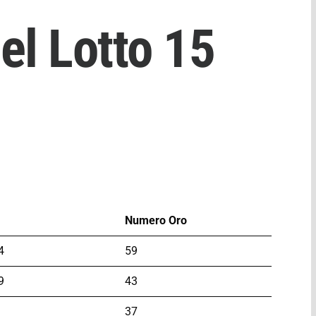
el Lotto 15
Numero Oro
4
59
9
43
37