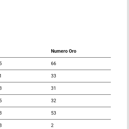
Numero Oro
5
66
1
33
3
31
5
32
3
53
8
2