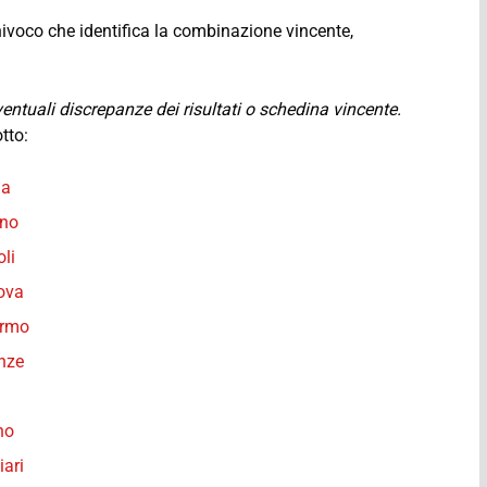
nivoco che identifica la combinazione vincente,
 eventuali discrepanze dei risultati o schedina vincente.
otto:
ma
ano
oli
nova
ermo
enze
no
iari