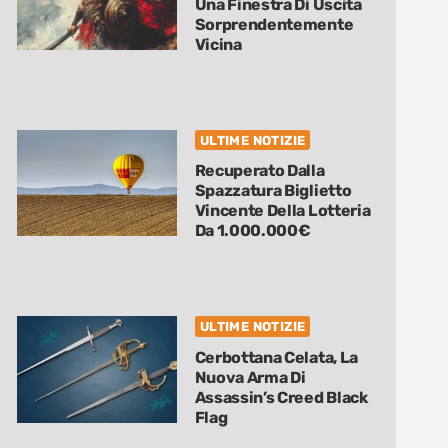
Una Finestra Di Uscita
Sorprendentemente
Vicina
ULTIME NOTIZIE
Recuperato Dalla
Spazzatura Biglietto
Vincente Della Lotteria
Da 1.000.000€
ULTIME NOTIZIE
Cerbottana Celata, La
Nuova Arma Di
Assassin’s Creed Black
Flag