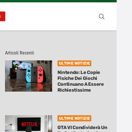
S
Articoli Recenti
ULTIME NOTIZIE
Nintendo: Le Copie
Fisiche Dei Giochi
Continuano A Essere
Richiestissime
ULTIME NOTIZIE
GTA VI Condividerà Un