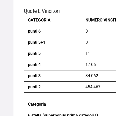
Quote E Vincitori
CATEGORIA
NUMERO VINCI
punti 6
0
punti 5+1
0
punti 5
11
punti 4
1.106
punti 3
34.062
punti 2
454.467
Categoria
6 stella (superbonus prima categoria)