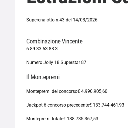
Superenalotto n.43 del 14/03/2026
Combinazione Vincente
6
89
33
63
88
3
Numero Jolly
18
Superstar
87
Il Montepremi
Montepremi del concorso
€ 4.990.905,60
Jackpot 6 concorso precedente
€ 133.744.461,93
Montepremi totale
€ 138.735.367,53