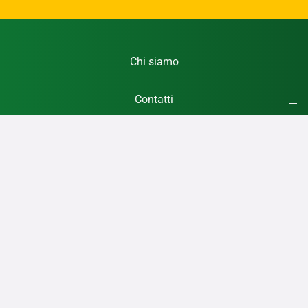
Chi siamo
Contatti
Registrati Gratis
Privacy Policy
Cookie Policy
RSS
Giochi24notizie
è una testata giornalistica online, esente dall’obbligo di registrazione
al Tribunale ai sensi del l’art. 3-
bis
della legge 16 luglio 2012,
103.
Giochi24notizie
pubblica notizie sui giochi h24 e dedicate ai soli giocatori Italiani, a