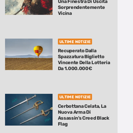
Una Finestra Di Uscita
Sorprendentemente
Vicina
ULTIME NOTIZIE
Recuperato Dalla
Spazzatura Biglietto
Vincente Della Lotteria
Da 1.000.000€
ULTIME NOTIZIE
Cerbottana Celata, La
Nuova Arma Di
Assassin’s Creed Black
Flag