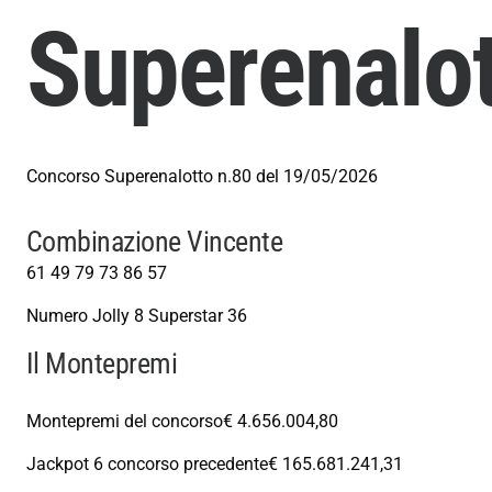
Superenalo
Concorso Superenalotto n.80 del 19/05/2026
Combinazione Vincente
61
49
79
73
86
57
Numero Jolly
8
Superstar
36
Il Montepremi
Montepremi del concorso
€ 4.656.004,80
Jackpot 6 concorso precedente
€ 165.681.241,31