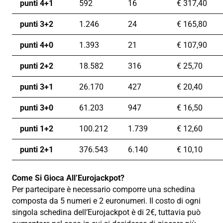
punti 4+1
592
16
€
317,40
punti 3+2
1.246
24
€
165,80
punti 4+0
1.393
21
€
107,90
punti 2+2
18.582
316
€
25,70
punti 3+1
26.170
427
€
20,40
punti 3+0
61.203
947
€
16,50
punti 1+2
100.212
1.739
€
12,60
punti 2+1
376.543
6.140
€
10,10
Come Si Gioca All’Eurojackpot?
Per partecipare è necessario comporre una schedina
composta da 5 numeri e 2 euronumeri. Il costo di ogni
singola schedina dell’Eurojackpot è di 2€, tuttavia può