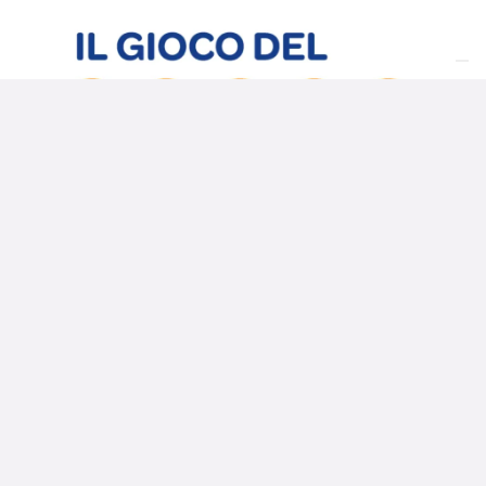
ULTIMA ESTRAZIONE
ULTIME NOTIZIE
Lotto, 10eLotto, Simbolotto: Estrazione Di
Giovedi 6 Agosto
L’ultima estrazione del Lotto di oggi Giovedi 6 Agosto
2026 è avvenuta tra le ore 20:00 e 20:30 come al solito
nelle 10 ruote regionali più quella Nazionale. Ci sono
cinque numeri estratti…