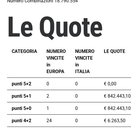
Numero Combinazioni
18.790.554
Le Quote
CATEGORIA
NUMERO
NUMERO
LE QUOTE
VINCITE
VINCITE
in
in
EUROPA
ITALIA
punti 5+2
0
0
€
0,00
punti 5+1
2
0
€
842.443,10
punti 5+0
1
0
€
842.443,10
punti 4+2
24
0
€
6.263,50