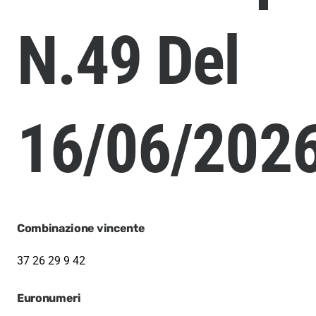
N.49 Del
16/06/202
Combinazione vincente
37
26
29
9
42
Euronumeri