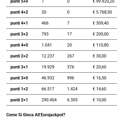
punti 5+0
7
0
€
99.920,20
punti 4+2
20
0
€
5.768,50
punti 4+1
466
7
€
309,40
punti 3+2
793
17
€
200,00
punti 4+0
1.041
20
€
110,80
punti 2+2
12.237
267
€
30,00
punti 3+1
19.929
376
€
20,60
punti 3+0
46.932
996
€
16,50
punti 1+2
66.517
1.424
€
14,60
punti 2+1
290.404
6.305
€
10,00
Come Si Gioca All’Eurojackpot?