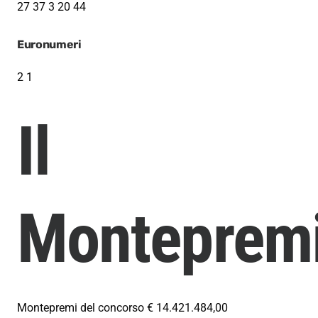
27
37
3
20
44
Euronumeri
2 1
Il
Monteprem
Montepremi del concorso
€ 14.421.484,00