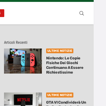
S
Articoli Recenti
ULTIME NOTIZIE
Nintendo: Le Copie
Fisiche Dei Giochi
Continuano A Essere
Richiestissime
ULTIME NOTIZIE
GTA VI Condividerà Un