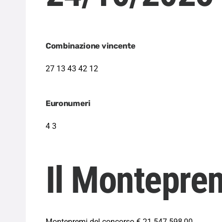
Combinazione vincente
27 13 43 42 12
Euronumeri
4 3
Il Montepre
Montepremi del concorso € 21.547.598,00