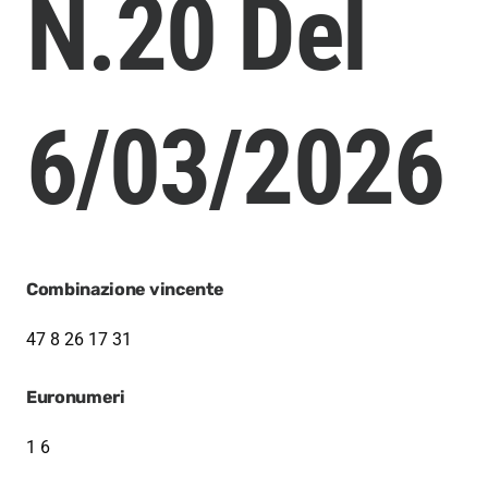
N.20 Del
6/03/2026
Combinazione vincente
47
8
26
17
31
Euronumeri
1 6