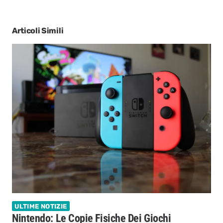
Articoli Simili
ULTIME NOTIZIE
Nintendo: Le Copie Fisiche Dei Giochi