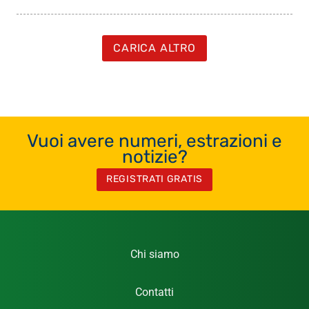
CARICA ALTRO
Vuoi avere numeri, estrazioni e
notizie?
REGISTRATI GRATIS
Chi siamo
Contatti