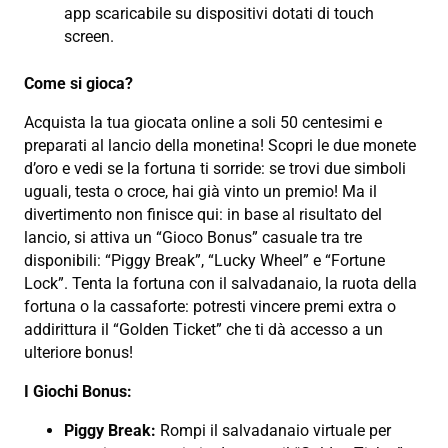
app scaricabile su dispositivi dotati di touch
screen.
Come si gioca?
Acquista la tua giocata online a soli 50 centesimi e
preparati al lancio della monetina! Scopri le due monete
d’oro e vedi se la fortuna ti sorride: se trovi due simboli
uguali, testa o croce, hai già vinto un premio! Ma il
divertimento non finisce qui: in base al risultato del
lancio, si attiva un “Gioco Bonus” casuale tra tre
disponibili: “Piggy Break”, “Lucky Wheel” e “Fortune
Lock”. Tenta la fortuna con il salvadanaio, la ruota della
fortuna o la cassaforte: potresti vincere premi extra o
addirittura il “Golden Ticket” che ti dà accesso a un
ulteriore bonus!
I Giochi Bonus:
Piggy Break:
Rompi il salvadanaio virtuale per