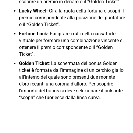
scoprire un premio in denaro o il “Golden Ticket”.
Lucky Wheel:
Gira la ruota della fortuna e scopri il
premio corrispondente alla posizione del puntatore
o il “Golden Ticket”.
Fortune Lock:
Fai girare i rulli della cassaforte
virtuale per formare una combinazione vincente e
ottenere il premio corrispondente o il “Golden
Ticket”.
Golden Ticket
: La schermata del bonus Golden
ticket è formata dall’immagine di un cerchio giallo
all’interno del quale sono presenti due monete
d’oro recanti una corona d’alloro. Per scoprire
l’importo del bonus si deve selezionare il pulsante
“scopri” che fuoriesce dalla linea curva.