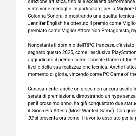
direzione artistica, fino alle eccellenti performance
vinto varie medaglie. In particolare, per la Migliore
Colonna Sonora, dimostrando una qualità tecnica e a
Jennifer English ha ottenuto il premio come Miglior
premiato come Miglior Attore Non Protagonista, rega
Nonostante il dominio dell’RPG francese, c’è stato s
segnato questo 2025, come l’esclusiva PlayStation G
aggiudicato il premio come Console Game of the Y
livello della sua realizzazione tecnica. Anche l’at
momento di gloria, vincendo come PC Game of the Y
Curiosamente, anche un gioco non ancora uscito ha
serata di premiazione, dimostrando un hype senza 
per il prossimo anno, ha già conquistato due statuett
il Gioco Più Atteso (Most Wanted Game). Con quest
33
si presenta ora come il favorito assoluto per l