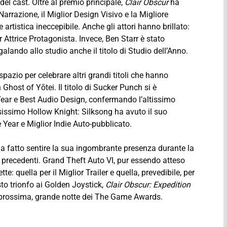
 del cast. Oltre al premio principale,
Clair Obscur
ha
 Narrazione, il Miglior Design Visivo e la Migliore
rtistica ineccepibile. Anche gli attori hanno brillato:
 Attrice Protagonista. Invece, Ben Starr è stato
lando allo studio anche il titolo di Studio dell’Anno.
pazio per celebrare altri grandi titoli che hanno
host of Yōtei. Il titolo di Sucker Punch si è
ear e Best Audio Design, confermando l’altissimo
tesissimo Hollow Knight: Silksong ha avuto il suo
ear e Miglior Indie Auto-pubblicato.
 fatto sentire la sua ingombrante presenza durante la
precedenti. Grand Theft Auto VI, pur essendo atteso
e: quella per il Miglior Trailer e quella, prevedibile, per
o trionfo ai Golden Joystick,
Clair Obscur: Expedition
a prossima, grande notte dei The Game Awards.