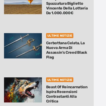
Spazzatura Biglietto
Vincente Della Lotteria
Da 1.000.000€
ULTIME NOTIZIE
Cerbottana Celata, La
Nuova Arma Di
Assassin’s Creed Black
Flag
ULTIME NOTIZIE
Beast Of Reincarnation
Ispira Recensioni
Contrastanti Alla
Critica