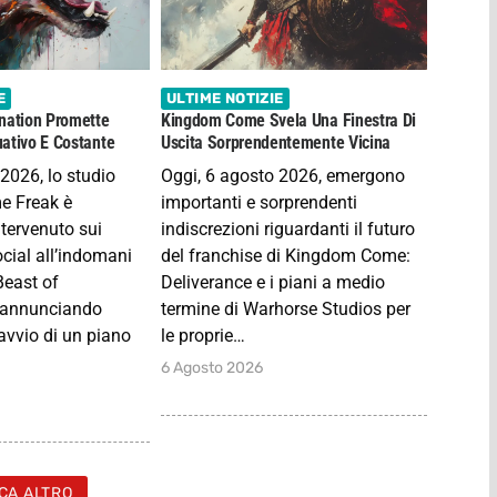
E
ULTIME NOTIZIE
nation Promette
Kingdom Come Svela Una Finestra Di
ativo E Costante
Uscita Sorprendentemente Vicina
2026, lo studio
Oggi, 6 agosto 2026, emergono
e Freak è
importanti e sorprendenti
tervenuto sui
indiscrezioni riguardanti il futuro
ocial all’indomani
del franchise di Kingdom Come:
Beast of
Deliverance e i piani a medio
, annunciando
termine di Warhorse Studios per
’avvio di un piano
le proprie…
6 Agosto 2026
CA ALTRO