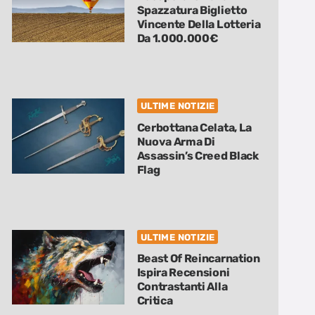
Spazzatura Biglietto
Vincente Della Lotteria
Da 1.000.000€
ULTIME NOTIZIE
Cerbottana Celata, La
Nuova Arma Di
Assassin’s Creed Black
Flag
ULTIME NOTIZIE
Beast Of Reincarnation
Ispira Recensioni
Contrastanti Alla
Critica