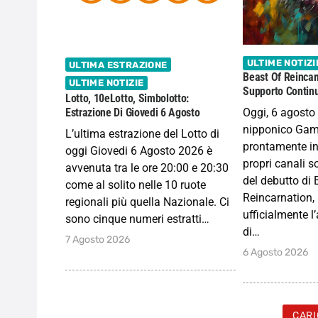
ULTIME NOTIZI
ULTIMA ESTRAZIONE
Beast Of Reincar
ULTIME NOTIZIE
Supporto Continu
Lotto, 10eLotto, Simbolotto:
Oggi, 6 agosto 
Estrazione Di Giovedi 6 Agosto
nipponico Gam
L’ultima estrazione del Lotto di
prontamente in
oggi Giovedi 6 Agosto 2026 è
propri canali s
avvenuta tra le ore 20:00 e 20:30
del debutto di 
come al solito nelle 10 ruote
Reincarnation
regionali più quella Nazionale. Ci
ufficialmente l
sono cinque numeri estratti…
di…
7 Agosto 2026
6 Agosto 2026
CARI