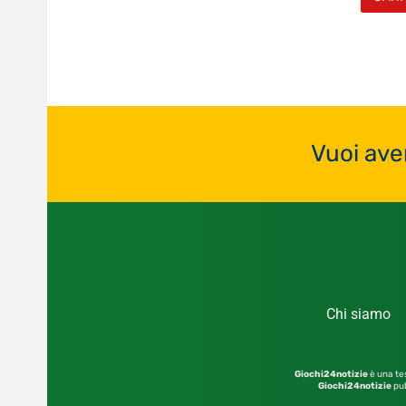
Vuoi ave
Chi siamo
Giochi24notizie
è una tes
Giochi24notizie
pub