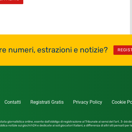
re numeri, estrazioni e notizie?
REGIS
Contatti
Registrati Gratis
Privacy Policy
Cookie Po
tata giornalistica online, esente dall’obbligo di registrazione al Tribunale ai sensi del l’art. 3-
bis
del
blica notizie sui giochi h24 e dedicate ai soli giocatori Italiani, a differenza di altri siti pensati per 