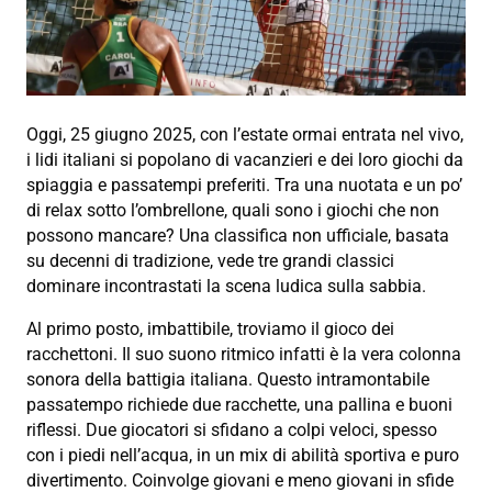
Oggi, 25 giugno 2025, con l’estate ormai entrata nel vivo,
i lidi italiani si popolano di vacanzieri e dei loro giochi da
spiaggia e passatempi preferiti. Tra una nuotata e un po’
di relax sotto l’ombrellone, quali sono i giochi che non
possono mancare? Una classifica non ufficiale, basata
su decenni di tradizione, vede tre grandi classici
dominare incontrastati la scena ludica sulla sabbia.
Al primo posto, imbattibile, troviamo il gioco dei
racchettoni. Il suo suono ritmico infatti è la vera colonna
sonora della battigia italiana. Questo intramontabile
passatempo richiede due racchette, una pallina e buoni
riflessi. Due giocatori si sfidano a colpi veloci, spesso
con i piedi nell’acqua, in un mix di abilità sportiva e puro
divertimento. Coinvolge giovani e meno giovani in sfide