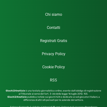
Chi siamo
Contatti
Registrati Gratis
Privacy Policy
Cookie Policy
RSS
Giochi24notizie
è una testata giornalistica online, esente dall’obbligo di registrazione
al Tribunale ai sensi del l’art. 3-
bis
della legge 16 luglio 2012,
103.
Giochi24notizie
pubblica notizie sui giochi h24 e dedicate ai soli giocatori Italiani, a
differenza di altri siti pensati per le aziende del settore.
Il gioco d’azzardo è vietato ai minori di 18 anni. Il gioco può causare dipendenza