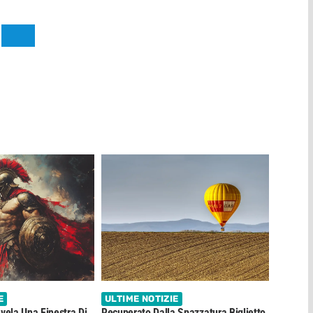
E
ULTIME NOTIZIE
ela Una Finestra Di
Recuperato Dalla Spazzatura Biglietto