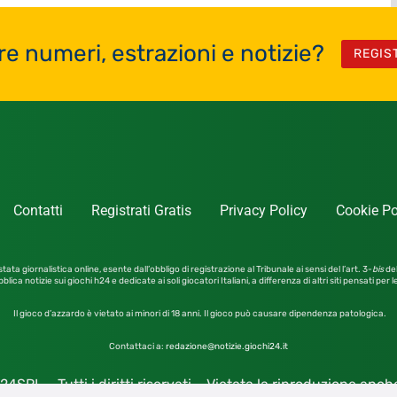
re numeri, estrazioni e notizie?
REGIS
Contatti
Registrati Gratis
Privacy Policy
Cookie Po
tata giornalistica online, esente dall’obbligo di registrazione al Tribunale ai sensi del l’art. 3-
bis
del
blica notizie sui giochi h24 e dedicate ai soli giocatori Italiani, a differenza di altri siti pensati per 
Il gioco d’azzardo è vietato ai minori di 18 anni. Il gioco può causare dipendenza patologica.
Contattaci a:
redazione@notizie.giochi24.it
4SRL – Tutti i diritti riservati – Vietata la riproduzione anc