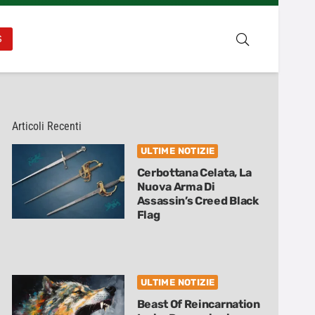
S
Articoli Recenti
ULTIME NOTIZIE
Cerbottana Celata, La
Nuova Arma Di
Assassin’s Creed Black
Flag
ULTIME NOTIZIE
Beast Of Reincarnation