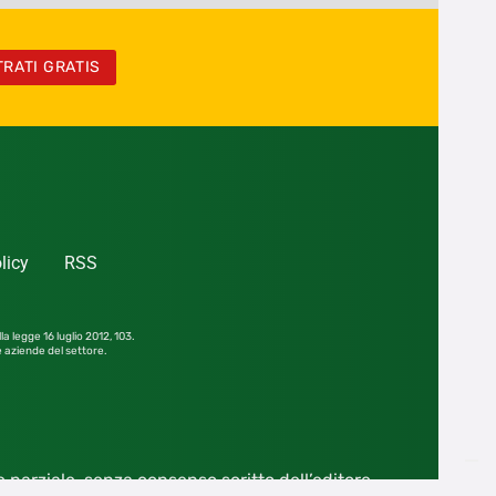
TRATI GRATIS
licy
RSS
la legge 16 luglio 2012,
103.
le aziende del settore.
he parziale, senza consenso scritto dell’editore