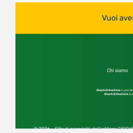
Vuoi ave
Chi siamo
Giochi24notizie
è una tes
Giochi24notizie
pub
© 2026 – Sito di proprietà dell’editore GIOCHI2