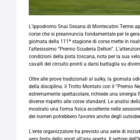
L’ippodromo Snai Sesana di Montecatini Terme apre
corse che si preannuncia fondamentale per le gerar
giornata della 111ª stagione di corse mette in risa
l’attesissimo “Premio Scuderia Delton”. L’attenzione
condizioni della pista toscana, nota per la sua veloc
cavalli del circuito pronti a darsi battaglia su diver
Oltre alle prove tradizionali al sulky, la giornata o
della disciplina: il Trotto Montato con il “Premio 
estremamente spettacolare, richiede una sinergia f
diverse rispetto alle corse standard. Le analisi del
mostrato una forma fisica eccellente nelle sessioni
dei numeri potrebbero favorire anche degli outsider p
L’ente organizzatore ha previsto una serie di inizia
vera festa dello sport all’aria aperta. Il settore del