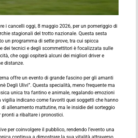
 i cancelli oggi, 8 maggio 2026, per un pomeriggio di
chie stagionali del trotto nazionale. Questa sesta
lto un programma di sette prove, tra cui spicca
 dei tecnici e degli scommettitori è focalizzata sulle
ità, che oggi ospiterà alcuni dei migliori driver e
se distanze.
dierna offre un evento di grande fascino per gli amanti
Nenè Degli Ulivi”. Questa specialità, meno frequente ma
isica unica tra fantino e animale, regalando emozioni
la vigilia indicano come favoriti quei soggetti che hanno
 di allenamento mattutine, ma le insidie del sorteggio
ronti a ribaltare i pronostici.
tive per coinvolgere il pubblico, rendendo l’evento una
l’Ippica continua a dimostrare la sua vitalità attraverso