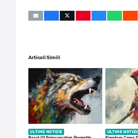
Articoli Simili
ULTIME NOTIZIE
ULTIME NOTIZI
Beast Of Reincarnation Promette
Kingdom Come Sv