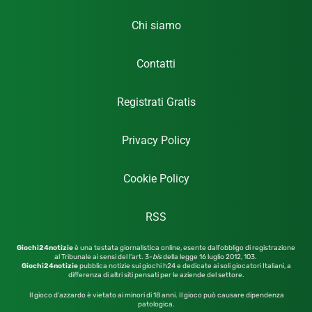
Chi siamo
Contatti
Registrati Gratis
Privacy Policy
Cookie Policy
RSS
Giochi24notizie
è una testata giornalistica online, esente dall’obbligo di registrazione
al Tribunale ai sensi del l’art. 3-
bis
della legge 16 luglio 2012,
103.
Giochi24notizie
pubblica notizie sui giochi h24 e dedicate ai soli giocatori Italiani, a
differenza di altri siti pensati per le aziende del settore.
Il gioco d’azzardo è vietato ai minori di 18 anni. Il gioco può causare dipendenza
patologica.