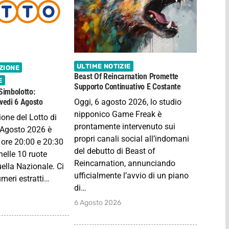
ULTIME NOTIZIE
ZIONE
Beast Of Reincarnation Promette
E
Supporto Continuativo E Costante
 Simbolotto:
Oggi, 6 agosto 2026, lo studio
ovedi 6 Agosto
nipponico Game Freak è
ione del Lotto di
prontamente intervenuto sui
 Agosto 2026 è
propri canali social all’indomani
 ore 20:00 e 20:30
del debutto di Beast of
nelle 10 ruote
Reincarnation, annunciando
uella Nazionale. Ci
ufficialmente l’avvio di un piano
meri estratti…
di…
6 Agosto 2026