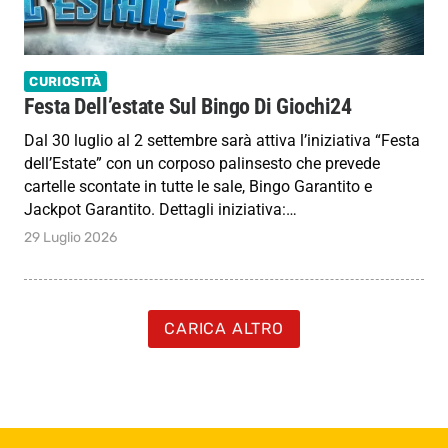
CURIOSITÀ
Festa Dell’estate Sul Bingo Di Giochi24
Dal 30 luglio al 2 settembre sarà attiva l’iniziativa “Festa
dell’Estate” con un corposo palinsesto che prevede
cartelle scontate in tutte le sale, Bingo Garantito e
Jackpot Garantito. Dettagli iniziativa:…
29 Luglio 2026
CARICA ALTRO