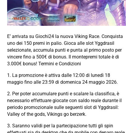
E’ arrivata su Giochi24 la nuova Viking Race. Conquista
uno dei 150 premi in palio. Gioca alle slot Yggdrasil
selezionate, accumula punti e punta al primo posto per
vincere fino a 500€ di bonus. Il montepremi totale è di
3.000€ bonus! Termini e Condizioni
1. La promozione è attiva dalle 12:00 di lunedì 18
maggio fino alle 23:59 di domenica 24 maggio 2026.
2. Per poter accumulare punti e scalare la classifica, è
necessario effettuare giocate con saldo reale durante il
periodo promozionale sulle seguenti slot di Yggdrasil:
Valley of the gods, Vikings go berzerk.
3. Saranno validi per la partecipazione tutti gli spin
effettuati sia da desktop che da mobile con denaro reale,