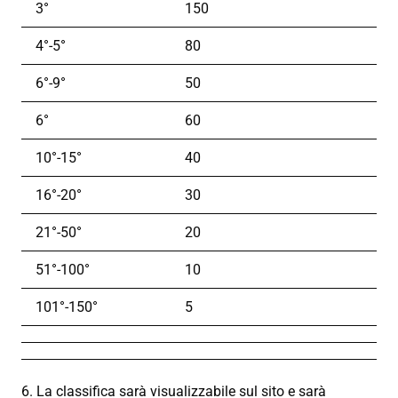
3°
150
4°-5°
80
6°-9°
50
6°
60
10°-15°
40
16°-20°
30
21°-50°
20
51°-100°
10
101°-150°
5
6. La classifica sarà visualizzabile sul sito e sarà