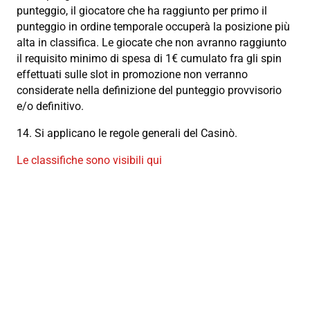
punteggio, il giocatore che ha raggiunto per primo il
punteggio in ordine temporale occuperà la posizione più
alta in classifica. Le giocate che non avranno raggiunto
il requisito minimo di spesa di 1€ cumulato fra gli spin
effettuati sulle slot in promozione non verranno
considerate nella definizione del punteggio provvisorio
e/o definitivo.
14. Si applicano le regole generali del Casinò.
Le classifiche sono visibili qui