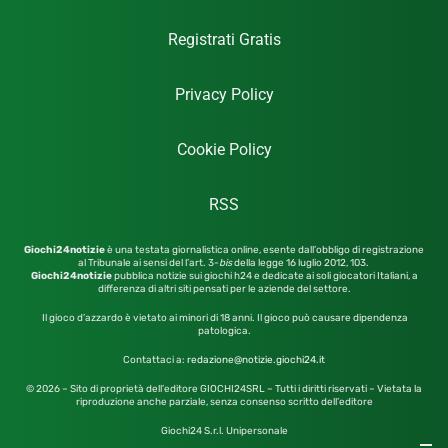
Registrati Gratis
Privacy Policy
Cookie Policy
RSS
Giochi24notizie
è una testata giornalistica online, esente dall’obbligo di registrazione
al Tribunale ai sensi del l’art. 3-
bis
della legge 16 luglio 2012,
103.
Giochi24notizie
pubblica notizie sui giochi h24 e dedicate ai soli giocatori Italiani, a
differenza di altri siti pensati per le aziende del settore.
Il gioco d’azzardo è vietato ai minori di 18 anni. Il gioco può causare dipendenza
patologica.
Contattaci a:
redazione@notizie.giochi24.it
© 2026 – Sito di proprietà dell’editore GIOCHI24SRL – Tutti i diritti riservati – Vietata la
riproduzione anche parziale, senza consenso scritto dell’editore
Giochi24 S.r.l. Unipersonale