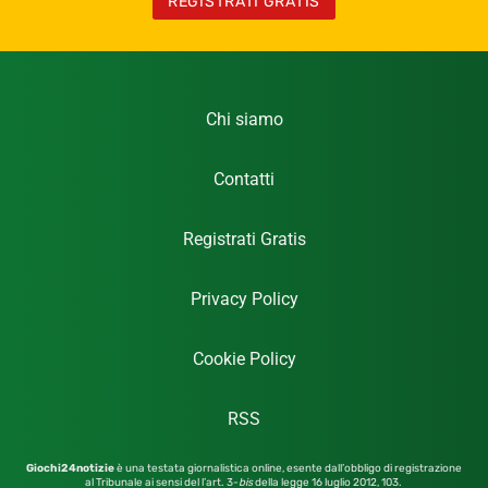
REGISTRATI GRATIS
Chi siamo
Contatti
Registrati Gratis
Privacy Policy
Cookie Policy
RSS
Giochi24notizie
è una testata giornalistica online, esente dall’obbligo di registrazione
al Tribunale ai sensi del l’art. 3-
bis
della legge 16 luglio 2012,
103.