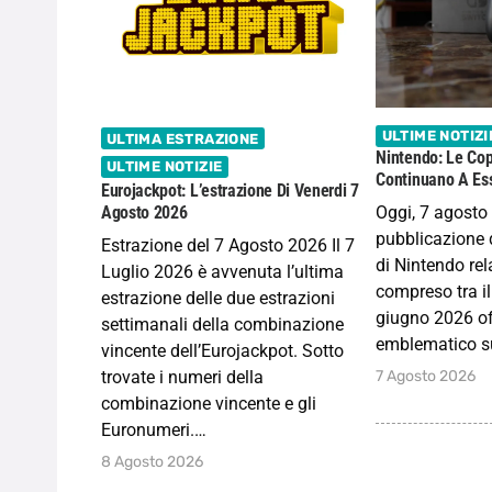
ULTIME NOTIZI
ULTIMA ESTRAZIONE
Nintendo: Le Cop
ULTIME NOTIZIE
Continuano A Ess
Eurojackpot: L’estrazione Di Venerdi 7
Oggi, 7 agosto
Agosto 2026
pubblicazione d
Estrazione del 7 Agosto 2026 Il 7
di Nintendo rela
Luglio 2026 è avvenuta l’ultima
compreso tra il
estrazione delle due estrazioni
giugno 2026 of
settimanali della combinazione
emblematico s
vincente dell’Eurojackpot. Sotto
7 Agosto 2026
trovate i numeri della
combinazione vincente e gli
Euronumeri.…
8 Agosto 2026