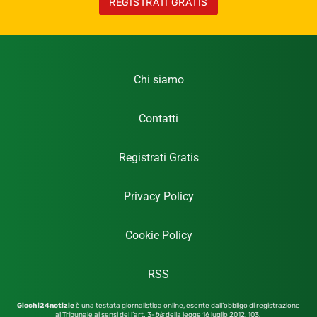
REGISTRATI GRATIS
Chi siamo
Contatti
Registrati Gratis
Privacy Policy
Cookie Policy
RSS
Giochi24notizie
è una testata giornalistica online, esente dall’obbligo di registrazione
al Tribunale ai sensi del l’art. 3-
bis
della legge 16 luglio 2012,
103.