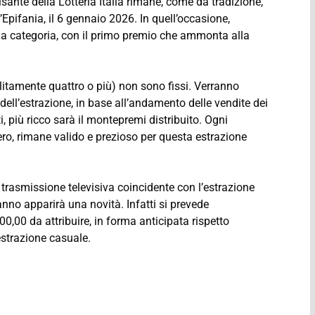
ulsante della Lotteria Italia rimane, come da tradizione,
l’Epifania, il 6 gennaio 2026. In quell’occasione,
rima categoria, con il primo premio che ammonta alla
olitamente quattro o più) non sono fissi. Verranno
o dell’estrazione, in base all’andamento delle vendite dei
ti, più ricco sarà il montepremi distribuito. Ogni
ero, rimane valido e prezioso per questa estrazione
 trasmissione televisiva coincidente con l’estrazione
’anno apparirà una novità. Infatti si prevede
0,00 da attribuire, in forma anticipata rispetto
 estrazione casuale.