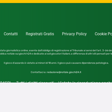
Contatti
Registrati Gratis
Privacy Policy
Cookie Po
tata giornalistica online, esente dall’obbligo di registrazione al Tribunale ai sensi del l’art. 3-
bis
del
blica notizie sui giochi h24 e dedicate ai soli giocatori Italiani, a differenza di altri siti pensati per 
Il gioco d’azzardo è vietato ai minori di 18 anni. Il gioco può causare dipendenza patologica.
Contattaci a:
redazione@notizie.giochi24.it
4SRL – Tutti i diritti riservati – Vietata la riproduzione anc
Giochi24 S.r.l. Unipersonale