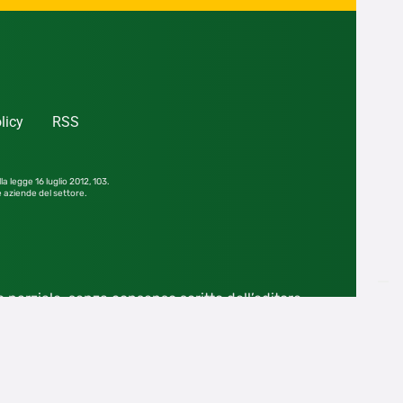
licy
RSS
la legge 16 luglio 2012,
103.
le aziende del settore.
he parziale, senza consenso scritto dell’editore