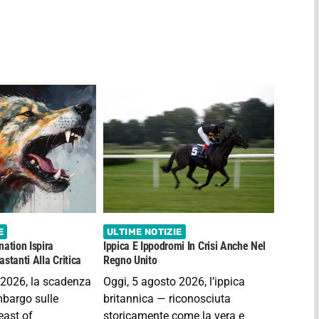
E
ULTIME NOTIZIE
nation Ispira
Ippica E Ippodromi In Crisi Anche Nel
stanti Alla Critica
Regno Unito
 2026, la scadenza
Oggi, 5 agosto 2026, l’ippica
embargo sulle
britannica — riconosciuta
east of
storicamente come la vera e