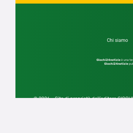
Chi siamo
Giochi24notizie
è una tes
Giochi24notizie
pub
© 2026 – Sito di proprietà dell’editore GIOCHI2