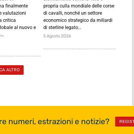
ha finalmente
propria culla mondiale delle corse
e valutazioni
di cavalli, nonché un settore
 critica
economico strategico da miliardi
globale al nuovo e
di sterline legato…
o…
5 Agosto 2026
CA ALTRO
re numeri, estrazioni e notizie?
REGIS