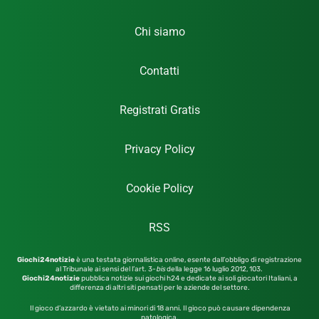
Chi siamo
Contatti
Registrati Gratis
Privacy Policy
Cookie Policy
RSS
Giochi24notizie
è una testata giornalistica online, esente dall’obbligo di registrazione
al Tribunale ai sensi del l’art. 3-
bis
della legge 16 luglio 2012,
103.
Giochi24notizie
pubblica notizie sui giochi h24 e dedicate ai soli giocatori Italiani, a
differenza di altri siti pensati per le aziende del settore.
Il gioco d’azzardo è vietato ai minori di 18 anni. Il gioco può causare dipendenza
patologica.