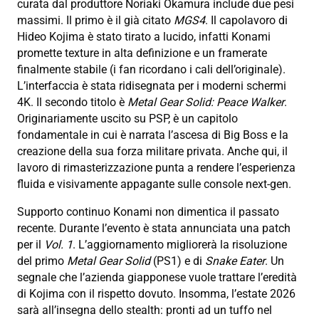
curata dal produttore Noriaki Okamura include due pesi
massimi. Il primo è il già citato
MGS4
. Il capolavoro di
Hideo Kojima è stato tirato a lucido, infatti Konami
promette texture in alta definizione e un framerate
finalmente stabile (i fan ricordano i cali dell’originale).
L’interfaccia è stata ridisegnata per i moderni schermi
4K. Il secondo titolo è
Metal Gear Solid: Peace Walker
.
Originariamente uscito su PSP, è un capitolo
fondamentale in cui è narrata l’ascesa di Big Boss e la
creazione della sua forza militare privata. Anche qui, il
lavoro di rimasterizzazione punta a rendere l’esperienza
fluida e visivamente appagante sulle console next-gen.
Supporto continuo Konami non dimentica il passato
recente. Durante l’evento è stata annunciata una patch
per il
Vol. 1
. L’aggiornamento migliorerà la risoluzione
del primo
Metal Gear Solid
(PS1) e di
Snake Eater
. Un
segnale che l’azienda giapponese vuole trattare l’eredità
di Kojima con il rispetto dovuto. Insomma, l’estate 2026
sarà all’insegna dello stealth: pronti ad un tuffo nel