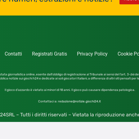
Contatti
Registrati Gratis
Privacy Policy
Cookie Po
tata giornalistica online, esente dall’obbligo di registrazione al Tribunale ai sensi del l’art. 3-
bis
del
blica notizie sui giochi h24 e dedicate ai soli giocatori Italiani, a differenza di altri siti pensati per 
Il gioco d’azzardo è vietato ai minori di 18 anni. Il gioco può causare dipendenza patologica.
Contattaci a:
redazione@notizie.giochi24.it
4SRL – Tutti i diritti riservati – Vietata la riproduzione anc
Giochi24 S.r.l. Unipersonale