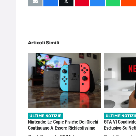
Articoli Simili
ULTIME NOTIZIE
ULTIME NOTIZI
Nintendo: Le Copie Fisiche Dei Giochi
GTA VI Condivide
Continuano A Essere Richiestissime
Esclusivo Su Netf