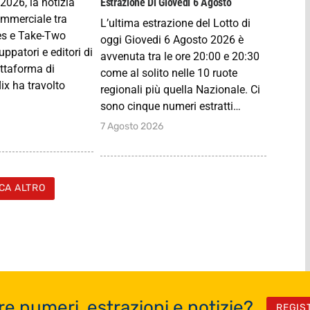
2026, la notizia
Estrazione Di Giovedi 6 Agosto
ommerciale tra
L’ultima estrazione del Lotto di
s e Take-Two
oggi Giovedi 6 Agosto 2026 è
luppatori e editori di
avvenuta tra le ore 20:00 e 20:30
attaforma di
come al solito nelle 10 ruote
ix ha travolto
regionali più quella Nazionale. Ci
sono cinque numeri estratti…
7 Agosto 2026
CA ALTRO
re numeri, estrazioni e notizie?
REGIS