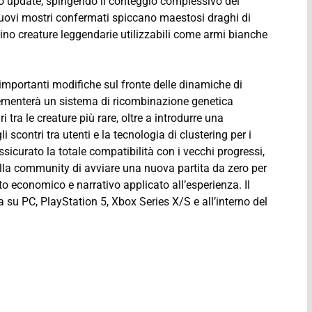
olo update, spingendo il conteggio complessivo del
 nuovi mostri confermati spiccano maestosi draghi di
rsino creature leggendarie utilizzabili come armi bianche
 importanti modifiche sul fronte delle dinamiche di
plementerà un sistema di ricombinazione genetica
i tra le creature più rare, oltre a introdurre una
 scontri tra utenti e la tecnologia di clustering per i
sicurato la totale compatibilità con i vecchi progressi,
a community di avviare una nuova partita da zero per
o economico e narrativo applicato all’esperienza. Il
 su PC, PlayStation 5, Xbox Series X/S e all’interno del