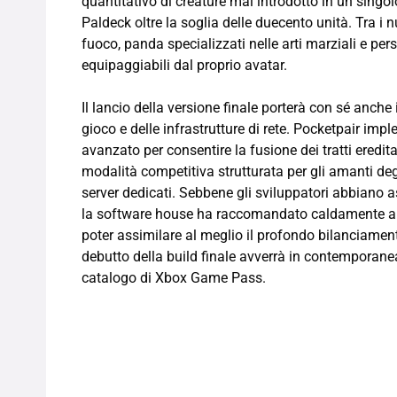
quantitativo di creature mai introdotto in un sing
Paldeck oltre la soglia delle duecento unità. Tra i
fuoco, panda specializzati nelle arti marziali e pe
equipaggiabili dal proprio avatar.
Il lancio della versione finale porterà con sé anche
gioco e delle infrastrutture di rete. Pocketpair im
avanzato per consentire la fusione dei tratti ereditar
modalità competitiva strutturata per gli amanti degli
server dedicati. Sebbene gli sviluppatori abbiano as
la software house ha raccomandato caldamente all
poter assimilare al meglio il profondo bilanciament
debutto della build finale avverrà in contemporanea
catalogo di Xbox Game Pass.