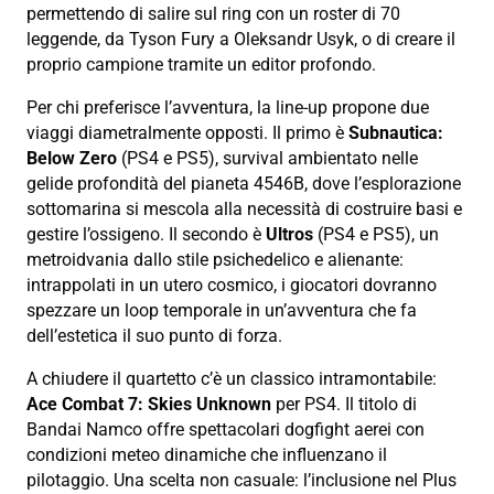
permettendo di salire sul ring con un roster di 70
leggende, da Tyson Fury a Oleksandr Usyk, o di creare il
proprio campione tramite un editor profondo.
Per chi preferisce l’avventura, la line-up propone due
viaggi diametralmente opposti. Il primo è
Subnautica:
Below Zero
(PS4 e PS5), survival ambientato nelle
gelide profondità del pianeta 4546B, dove l’esplorazione
sottomarina si mescola alla necessità di costruire basi e
gestire l’ossigeno. Il secondo è
Ultros
(PS4 e PS5), un
metroidvania dallo stile psichedelico e alienante:
intrappolati in un utero cosmico, i giocatori dovranno
spezzare un loop temporale in un’avventura che fa
dell’estetica il suo punto di forza.
A chiudere il quartetto c’è un classico intramontabile:
Ace Combat 7: Skies Unknown
per PS4. Il titolo di
Bandai Namco offre spettacolari dogfight aerei con
condizioni meteo dinamiche che influenzano il
pilotaggio. Una scelta non casuale: l’inclusione nel Plus