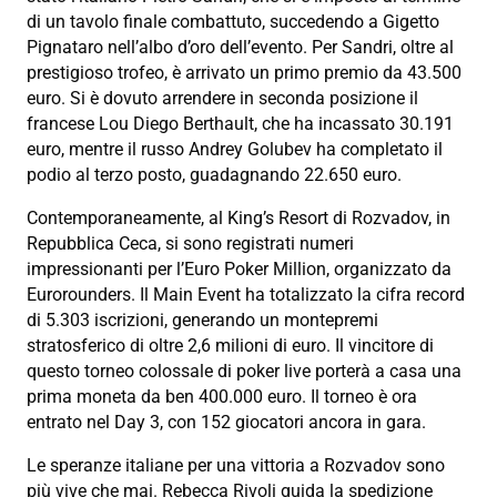
di un tavolo finale combattuto, succedendo a Gigetto
Pignataro nell’albo d’oro dell’evento. Per Sandri, oltre al
prestigioso trofeo, è arrivato un primo premio da 43.500
euro. Si è dovuto arrendere in seconda posizione il
francese Lou Diego Berthault, che ha incassato 30.191
euro, mentre il russo Andrey Golubev ha completato il
podio al terzo posto, guadagnando 22.650 euro.
Contemporaneamente, al King’s Resort di Rozvadov, in
Repubblica Ceca, si sono registrati numeri
impressionanti per l’Euro Poker Million, organizzato da
Eurorounders. Il Main Event ha totalizzato la cifra record
di 5.303 iscrizioni, generando un montepremi
stratosferico di oltre 2,6 milioni di euro. Il vincitore di
questo torneo colossale di poker live porterà a casa una
prima moneta da ben 400.000 euro. Il torneo è ora
entrato nel Day 3, con 152 giocatori ancora in gara.
Le speranze italiane per una vittoria a Rozvadov sono
più vive che mai. Rebecca Rivoli guida la spedizione